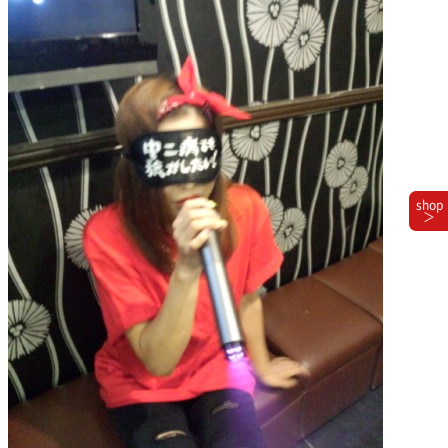
shop
＞