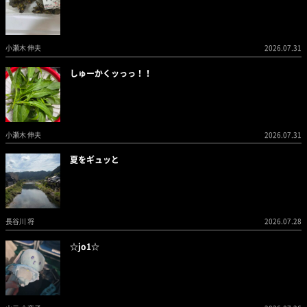
小瀬木 伸夫
2026.07.31
しゅーかくッっっ！！
小瀬木 伸夫
2026.07.31
夏をギュッと
長谷川 将
2026.07.28
☆jo1☆