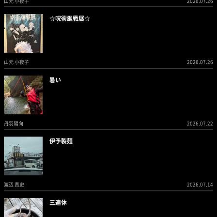
山元 小夜子
2026.07.26
☆呪術廻戦展☆
山元 小夜子
2026.07.26
暑い
丹羽陽向
2026.07.22
伊予製麺
渡辺 貴史
2026.07.14
三連休