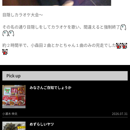
目隠しカラオケ大会〜
その名の通り目隠しをしてカラオケを歌い、間違えると強制終了
約２時間半で、小森田２曲とかとちゃん１曲のみの完走でした
Pick up
みなさんご存知でしょうか
小瀬木 伸夫
2026.07.31
めずらしいヤツ