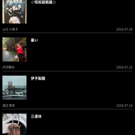
☆呪術廻戦展☆
山元 小夜子
2026.07.26
暑い
丹羽陽向
2026.07.22
伊予製麺
渡辺 貴史
2026.07.14
三連休