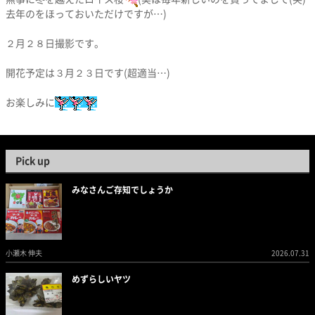
去年のをほっておいただけですが…)
２月２８日撮影です。
開花予定は３月２３日です(超適当…)
お楽しみに
Pick up
みなさんご存知でしょうか
小瀬木 伸夫
2026.07.31
めずらしいヤツ