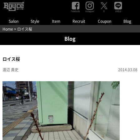
Facebook
Instagram
LINE@
X
Salon
Style
Item
Recruit
Coupon
Blog
Home
> ロイス桜
Blog
ロイス桜
渡辺 貴史
2014.03.08