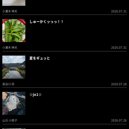
小瀬木 伸夫
2026.07.31
しゅーかくッっっ！！
小瀬木 伸夫
2026.07.31
夏をギュッと
長谷川 将
2026.07.28
☆jo1☆
山元 小夜子
2026.07.26