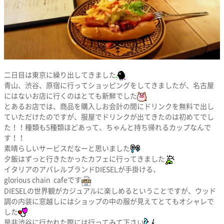
二日目は東京に繰り出してきました
青山、渋谷、原宿に行ってショッピングをしてきましたが、名古屋
にはないお店に行くのはとても新鮮でした
とあるお店では、商品を購入しお会計の間にドリンクを無料で出し
ていただけたのですが、服屋でドリンクが出てきたのは初めてでし
た！！種類も5種類ほどあって、ちゃんと持ち帰れるカップなんで
す！！
素晴らしいサービスだなーと思いました
夕飯はずっと行きたかったカフェに行ってきました
イタリアのアパレルブランドDIESELが手掛ける、
glorious chain cafeです
DIESELの世界観がカジュアルに楽しめるということですが、ウッド
調の内装に窓越しにはショップの中の服が見えてとてもオシャレで
した
是非渋谷に行かれた際には行ってみて下さい