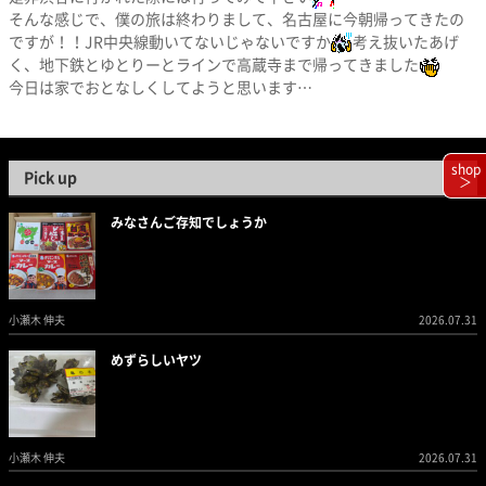
そんな感じで、僕の旅は終わりまして、名古屋に今朝帰ってきたの
ですが！！JR中央線動いてないじゃないですか
考え抜いたあげ
く、地下鉄とゆとりーとラインで高蔵寺まで帰ってきました
今日は家でおとなしくしてようと思います…
shop
Pick up
＞
みなさんご存知でしょうか
小瀬木 伸夫
2026.07.31
めずらしいヤツ
小瀬木 伸夫
2026.07.31