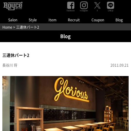
Facebook
Instagram
LINE@
X
Salon
Style
Item
Recruit
Coupon
Blog
Home
> 三連休パート2
Blog
三連休パート2
長谷川 将
2011.09.21