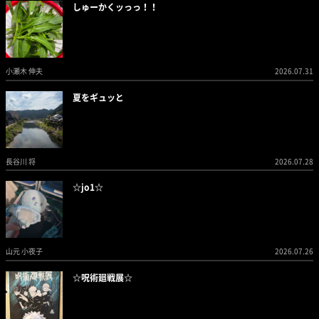
しゅーかくッっっ！！
小瀬木 伸夫
2026.07.31
夏をギュッと
長谷川 将
2026.07.28
☆jo1☆
山元 小夜子
2026.07.26
☆呪術廻戦展☆