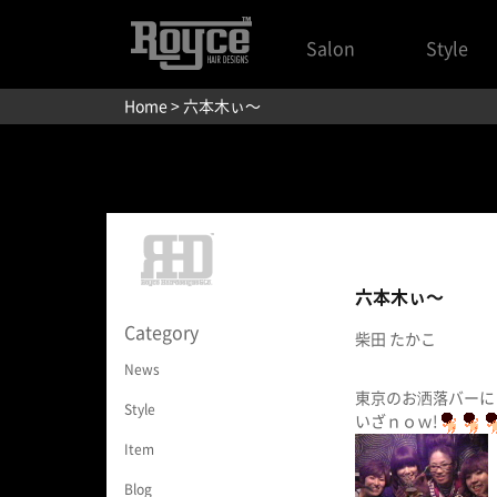
Salon
Style
Home
> 六本木ぃ〜
六本木ぃ〜
Category
柴田 たかこ
News
東京のお洒落バーに
Style
いざｎｏｗ!
Item
Blog