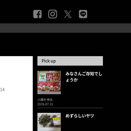
Pick up
みなさんご存知でし
ょうか
.14
小瀬木 伸夫
2026.07.31
めずらしいヤツ