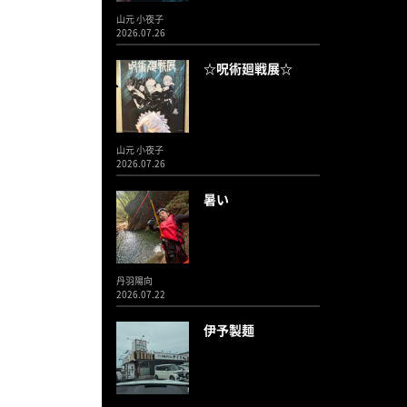
山元 小夜子
2026.07.26
☆呪術廻戦展☆
山元 小夜子
2026.07.26
暑い
丹羽陽向
2026.07.22
伊予製麺