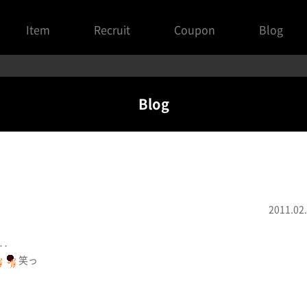
Item
Recruit
Coupon
Blog
Blog
2011.02
‥
笑っ