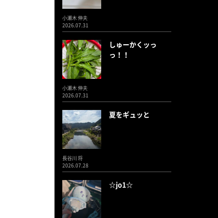
小瀬木 伸夫
2026.07.31
しゅーかくッっ
っ！！
小瀬木 伸夫
2026.07.31
夏をギュッと
長谷川 将
2026.07.28
☆jo1☆