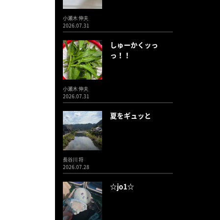
小瀬木 伸夫
2026.07.31
しゅーかくッっ
っ！！
小瀬木 伸夫
2026.07.31
夏をギュッと
長谷川 将
2026.07.28
☆jo1☆