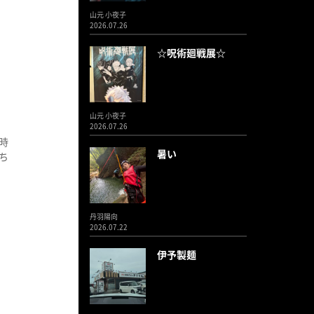
山元 小夜子
2026.07.26
☆呪術廻戦展☆
山元 小夜子
2026.07.26
時
暑い
ち
丹羽陽向
2026.07.22
伊予製麺