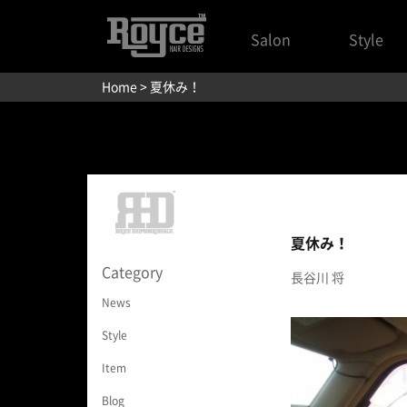
Salon
Style
Home
> 夏休み！
夏休み！
Category
長谷川 将
News
Style
Item
Blog