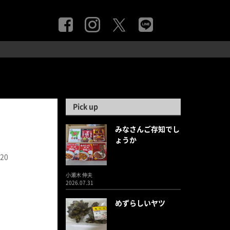
Pick up
みなさんご存知でし
ょうか
.20
小瀬木 伸夫
2026.07.31
めずらしいヤツ