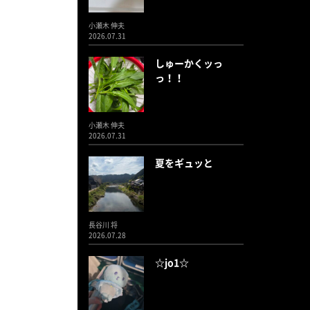
小瀬木 伸夫
2026.07.31
しゅーかくッっ
っ！！
小瀬木 伸夫
2026.07.31
夏をギュッと
長谷川 将
2026.07.28
☆jo1☆