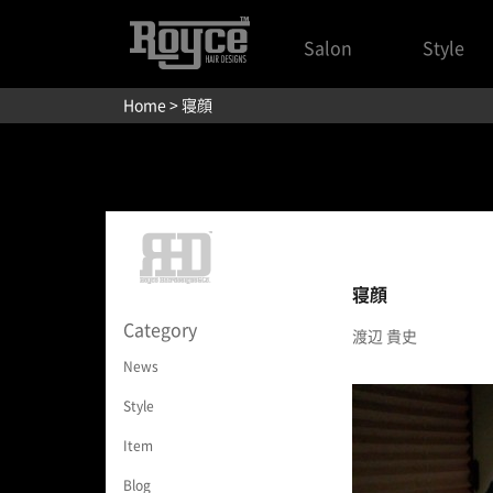
Salon
Style
Home
> 寝顔
寝顔
Category
渡辺 貴史
News
Style
Item
Blog