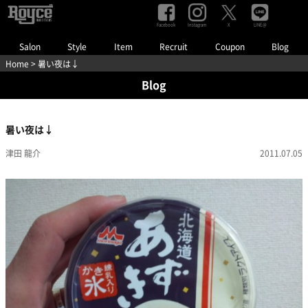
Facebook
Instagram
LINE@
X
Salon
Style
Item
Recruit
Coupon
Blog
Home
> 暑い夜は↓
Blog
暑い夜は↓
津田 龍介
2011.07.05