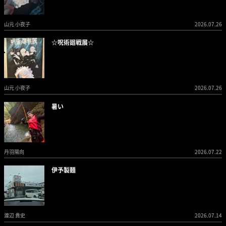
山元 小夜子
2026.07.26
☆呪術廻戦展☆
山元 小夜子
2026.07.26
暑い
丹羽陽向
2026.07.22
伊予製麺
渡辺 貴史
2026.07.14