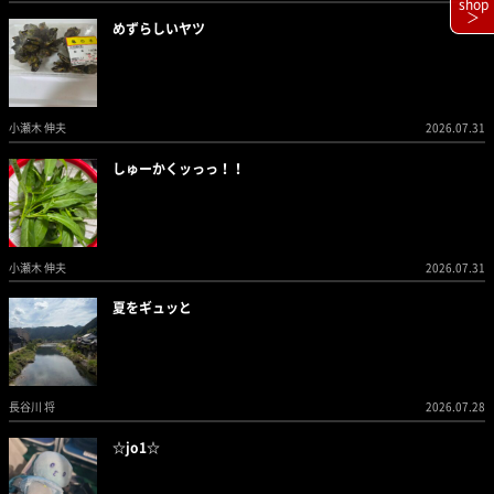
shop
＞
めずらしいヤツ
小瀬木 伸夫
2026.07.31
しゅーかくッっっ！！
小瀬木 伸夫
2026.07.31
夏をギュッと
長谷川 将
2026.07.28
☆jo1☆