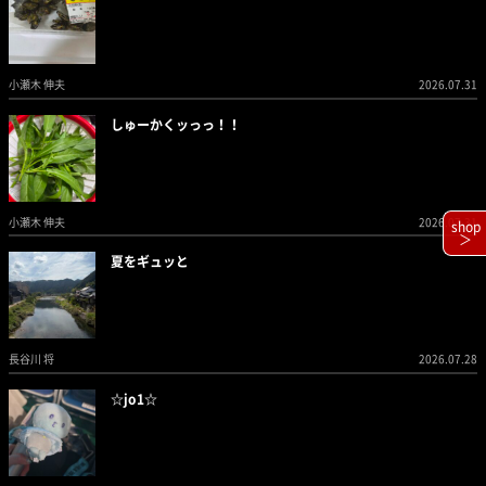
小瀬木 伸夫
2026.07.31
しゅーかくッっっ！！
小瀬木 伸夫
2026.07.31
shop
＞
夏をギュッと
長谷川 将
2026.07.28
☆jo1☆