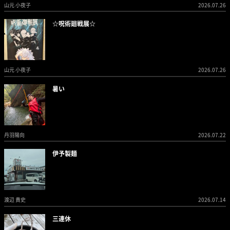
山元 小夜子
2026.07.26
☆呪術廻戦展☆
山元 小夜子
2026.07.26
暑い
丹羽陽向
2026.07.22
伊予製麺
渡辺 貴史
2026.07.14
三連休