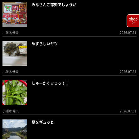
みなさんご存知でしょうか
shop
＞
小瀬木 伸夫
2026.07.31
めずらしいヤツ
小瀬木 伸夫
2026.07.31
しゅーかくッっっ！！
小瀬木 伸夫
2026.07.31
夏をギュッと