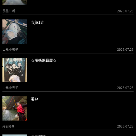
長谷川 将
2026.07.28
☆jo1☆
山元 小夜子
2026.07.26
☆呪術廻戦展☆
山元 小夜子
2026.07.26
暑い
丹羽陽向
2026.07.22