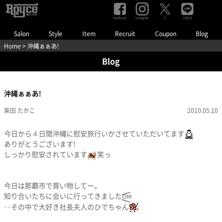
Facebook
Instagram
LINE@
X
Salon
Style
Item
Recruit
Coupon
Blog
Home
> 沖縄ぁぁあ!
Blog
沖縄ぁぁあ!
柴田 たかこ
2010.05.10
今日から４日間沖縄に慰安旅行いかさせていただいてます
ありがとうございます!
しっかり慰安されています
笑っ
今日は那覇市で買い物してー。
知り合いたちに会いに行ってきました
‥その中で大好き社長夫人のひでちゃん