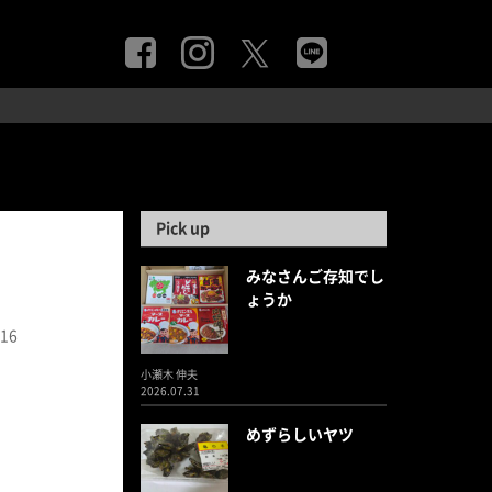
Pick up
みなさんご存知でし
ょうか
.16
小瀬木 伸夫
2026.07.31
めずらしいヤツ