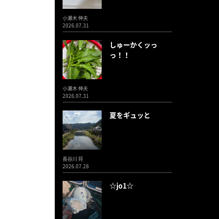
小瀬木 伸夫
2026.07.31
しゅーかくッっ
っ！！
小瀬木 伸夫
2026.07.31
夏をギュッと
長谷川 将
2026.07.28
☆jo1☆