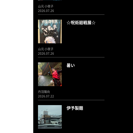
山元 小夜子
2026.07.26
☆呪術廻戦展☆
山元 小夜子
2026.07.26
暑い
丹羽陽向
2026.07.22
伊予製麺