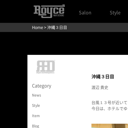
Salon
Style
Home
> 沖縄３日目
沖縄３日目
Category
渡辺 貴史
News
台風１３号が近いて
Style
今日は、ホテルでゆ
Item
Blog