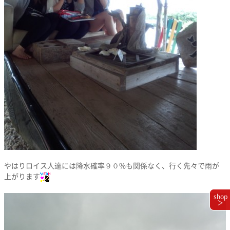
やはりロイス人達には降水確率９０%も関係なく、行く先々で雨が
上がります
shop
＞