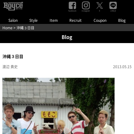
Facebook
Instagram
LINE@
X
Salon
Style
Item
Recruit
Coupon
Blog
Home
> 沖縄３日目
Blog
沖縄３日目
渡辺 貴史
2013.05.15