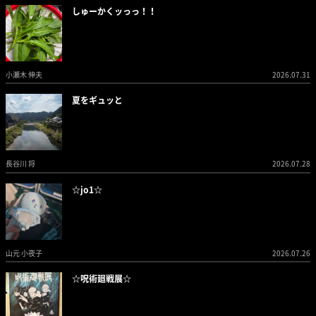
しゅーかくッっっ！！
小瀬木 伸夫
2026.07.31
夏をギュッと
長谷川 将
2026.07.28
☆jo1☆
山元 小夜子
2026.07.26
☆呪術廻戦展☆