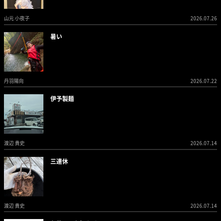
山元 小夜子
2026.07.26
暑い
丹羽陽向
2026.07.22
伊予製麺
渡辺 貴史
2026.07.14
三連休
渡辺 貴史
2026.07.14