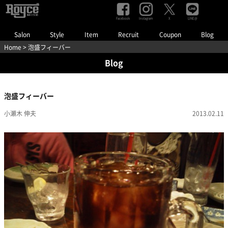
Facebook
Instagram
LINE@
X
Salon
Style
Item
Recruit
Coupon
Blog
Home
> 泡盛フィーバー
Blog
泡盛フィーバー
小瀬木 伸夫
2013.02.11