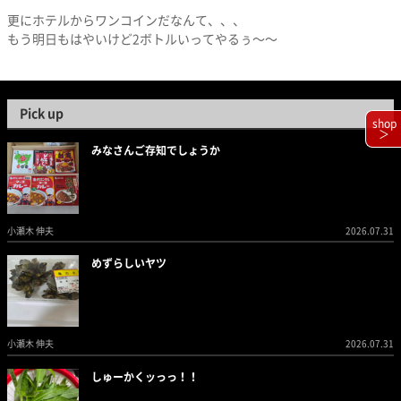
更にホテルからワンコインだなんて、、、
もう明日もはやいけど2ボトルいってやるぅ〜〜
Pick up
shop
＞
みなさんご存知でしょうか
小瀬木 伸夫
2026.07.31
めずらしいヤツ
小瀬木 伸夫
2026.07.31
しゅーかくッっっ！！