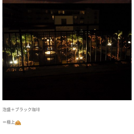
泡盛＋ブラック珈琲
＝極上