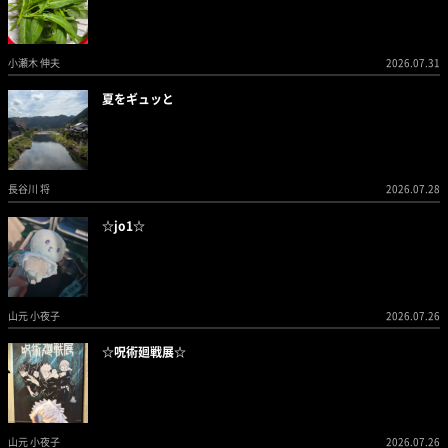
小瀬木 伸夫
2026.07.31
夏をギュッと
長谷川 将
2026.07.28
☆jo1☆
山元 小夜子
2026.07.26
☆呪術廻戦展☆
山元 小夜子
2026.07.26