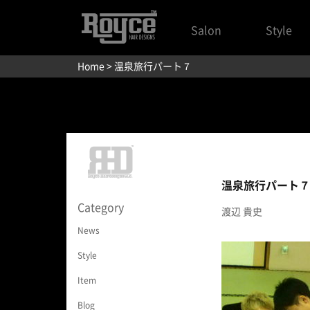
Salon
Style
Home
> 温泉旅行パート７
温泉旅行パート７
Category
渡辺 貴史
News
Style
Item
Blog