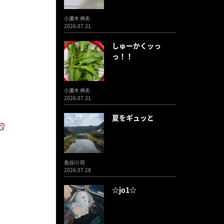
小瀬木 伸夫
2026.07.31
しゅーかくッっ
っ！！
小瀬木 伸夫
2026.07.31
夏をギュッと
長谷川 将
2026.07.28
☆jo1☆