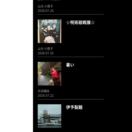
山元 小夜子
2026.07.26
☆呪術廻戦展☆
山元 小夜子
2026.07.26
暑い
丹羽陽向
2026.07.22
伊予製麺