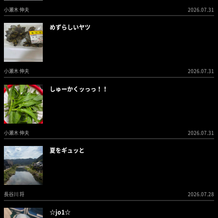
小瀬木 伸夫
2026.07.31
めずらしいヤツ
小瀬木 伸夫
2026.07.31
しゅーかくッっっ！！
小瀬木 伸夫
2026.07.31
夏をギュッと
長谷川 将
2026.07.28
☆jo1☆