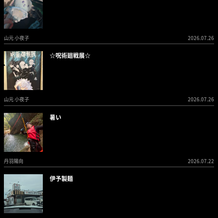
山元 小夜子
2026.07.26
☆呪術廻戦展☆
山元 小夜子
2026.07.26
暑い
丹羽陽向
2026.07.22
伊予製麺