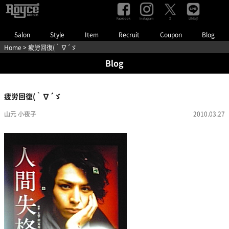
Facebook
Instagram
LINE@
X
Salon
Style
Item
Recruit
Coupon
Blog
Home
> 疲労回復(｀∇´ゞ
Blog
疲労回復(｀∇´ゞ
山元 小夜子
2010.03.27