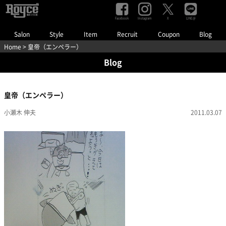
Facebook
Instagram
LINE@
X
Salon
Style
Item
Recruit
Coupon
Blog
Home
> 皇帝（エンペラー）
Blog
皇帝（エンペラー）
小瀬木 伸夫
2011.03.07