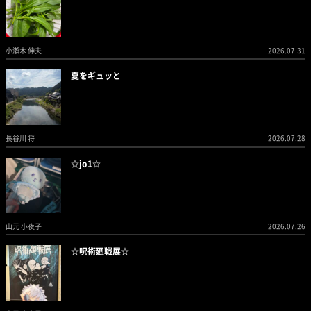
小瀬木 伸夫
2026.07.31
夏をギュッと
長谷川 将
2026.07.28
☆jo1☆
山元 小夜子
2026.07.26
☆呪術廻戦展☆