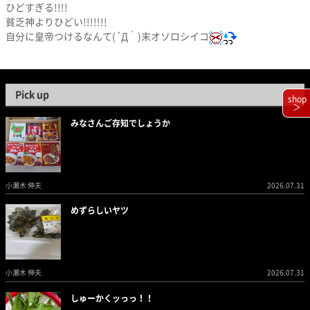
ひどすぎる!!!!
貧乏神よりひどい!!!!!!!
自分に皇帝つけるなんて(´Д｀)末オソロシイコ
Pick up
shop
＞
みなさんご存知でしょうか
小瀬木 伸夫
2026.07.31
めずらしいヤツ
小瀬木 伸夫
2026.07.31
しゅーかくッっっ！！