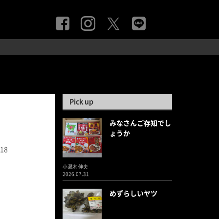
Pick up
みなさんご存知でし
ょうか
.18
小瀬木 伸夫
2026.07.31
めずらしいヤツ