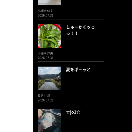
小瀬木 伸夫
2026.07.31
しゅーかくッっ
っ！！
小瀬木 伸夫
2026.07.31
夏をギュッと
長谷川 将
2026.07.28
☆jo1☆