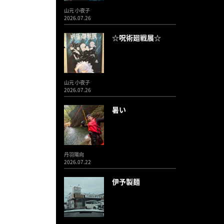
山元 小夜子
2026.07.26
☆呪術廻戦展☆
山元 小夜子
2026.07.26
暑い
丹羽陽向
2026.07.22
伊予製麺