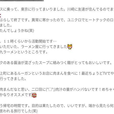
スに乗って、東京に行ってまいりました。川崎に友達が住んでるのでま
ぶらして終了です。異常に寒かったので、ユニクロでヒートテックのロ
ました。
たんでしょうかね(笑)
、１１時くらいから活動開始です…
いただいた、ラーメン屋に行ってきました
九ラーメンというところです。
クのある醤油が混ざったスープに絡みつく麺がとってもおいしいです。
上町にあるルーガンというお店に肉まんを食べに！最近ちょうどTVで
行ってきました。
肉まんだなと思い、二口目に(°□°;)肉汁の量がハンパないです！めちゃ
かなりオススメです
う帰宅の時間です。目的は果たしたので、いいですが、端から見たら何
言われる旅行でした(笑)