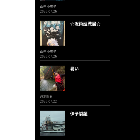
山元 小夜子
2026.07.26
☆呪術廻戦展☆
山元 小夜子
2026.07.26
暑い
丹羽陽向
2026.07.22
伊予製麺