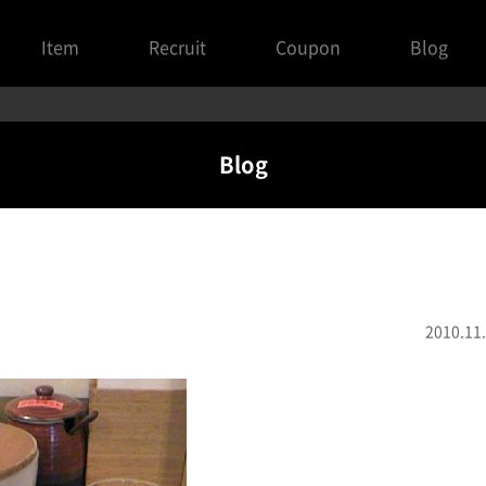
Item
Recruit
Coupon
Blog
Blog
2010.11