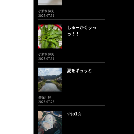
小瀬木 伸夫
2026.07.31
しゅーかくッっ
っ！！
小瀬木 伸夫
2026.07.31
夏をギュッと
長谷川 将
2026.07.28
☆jo1☆