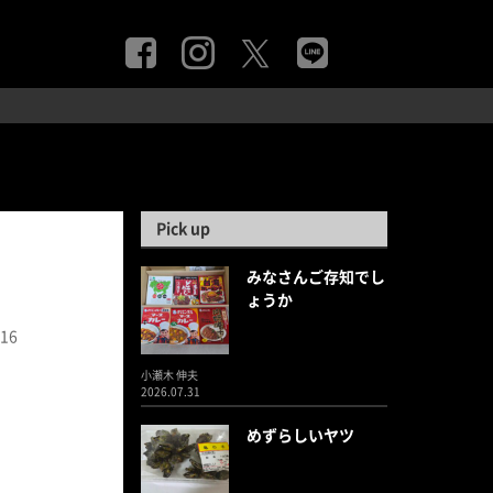
Pick up
みなさんご存知でし
ょうか
.16
小瀬木 伸夫
2026.07.31
めずらしいヤツ