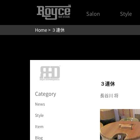
Salon
Style
Home
> ３連休
３連休
Category
長谷川 将
News
Style
Item
Blog