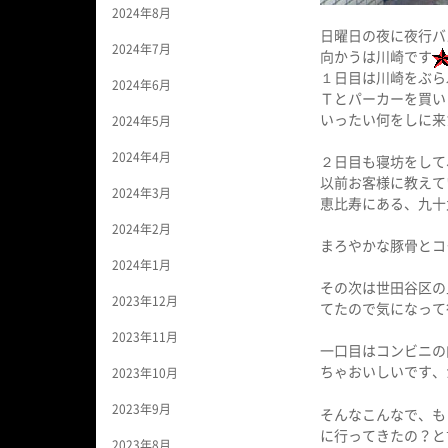
2024年8月
日曜日の夜に夜行バ
2024年7月
向かうは川崎です
１日目は川崎をぶら
2024年6月
Ｔとパーカーを買い
いったい何をしに来
2024年5月
2024年4月
２日目も寝坊をして
以前お客様に教えて
2024年3月
恵比寿にある、九十
2024年2月
まろやかな豚骨とコ
2024年1月
その次は世田谷区の
2023年12月
てたので気になって
2023年11月
一口目はコンビニの
ちゃおいしいです、
2023年10月
2023年9月
そんなこんなで、も
に行ってきたの？と
2023年8月