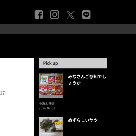
Pick up
みなさんご存知でし
ょうか
.17
小瀬木 伸夫
2026.07.31
めずらしいヤツ