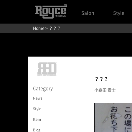
Salon
Style
Home
> ？？？
？？？
Category
小森田 貴士
News
Style
Item
Blog