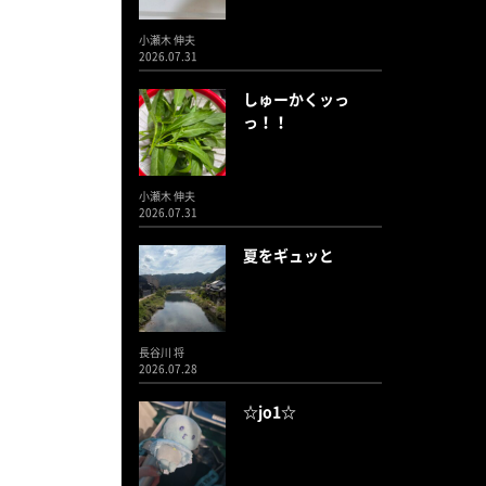
小瀬木 伸夫
2026.07.31
しゅーかくッっ
っ！！
小瀬木 伸夫
2026.07.31
夏をギュッと
長谷川 将
2026.07.28
☆jo1☆