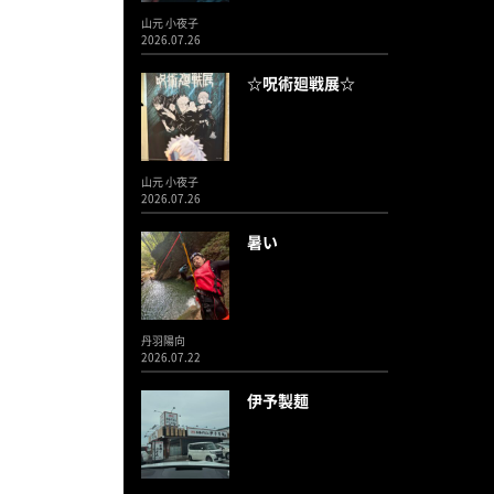
山元 小夜子
2026.07.26
☆呪術廻戦展☆
山元 小夜子
2026.07.26
暑い
丹羽陽向
2026.07.22
伊予製麺