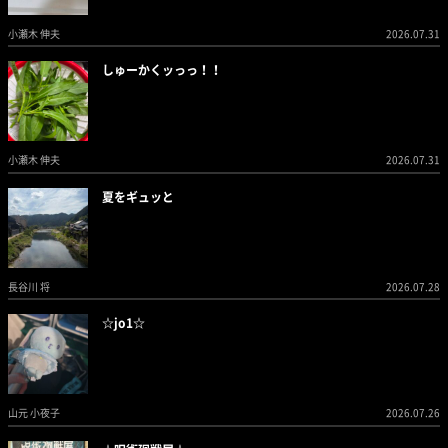
小瀬木 伸夫
2026.07.31
しゅーかくッっっ！！
小瀬木 伸夫
2026.07.31
夏をギュッと
長谷川 将
2026.07.28
☆jo1☆
山元 小夜子
2026.07.26