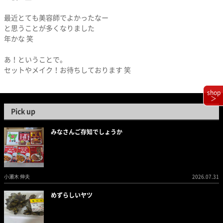
最近とても美容師でよかったなー
と思うことが多くなりました
年かな 笑
あ！ということで。
セットやメイク！お待ちしております 笑
shop
＞
Pick up
みなさんご存知でしょうか
小瀬木 伸夫
2026.07.31
めずらしいヤツ