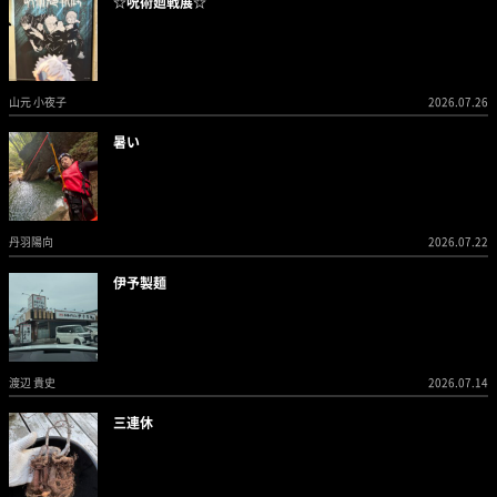
☆呪術廻戦展☆
山元 小夜子
2026.07.26
暑い
丹羽陽向
2026.07.22
伊予製麺
渡辺 貴史
2026.07.14
三連休