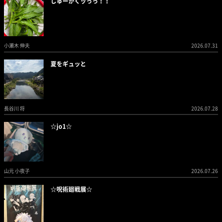
しゅーかくッっっ！！
小瀬木 伸夫
2026.07.31
夏をギュッと
長谷川 将
2026.07.28
☆jo1☆
山元 小夜子
2026.07.26
☆呪術廻戦展☆