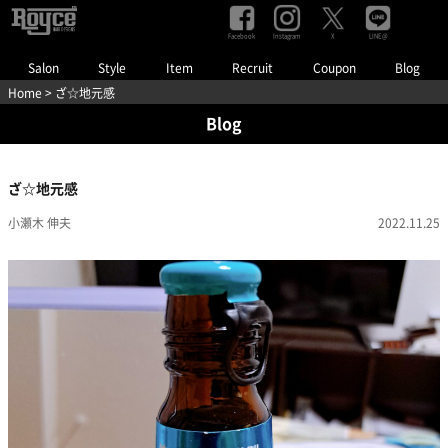
Facebook
Instagram
LINE@
X
Salon
Style
Item
Recruit
Coupon
Blog
Home
> ざ☆地元感
Blog
ざ☆地元感
小瀬木 伸夫
2022.11.25