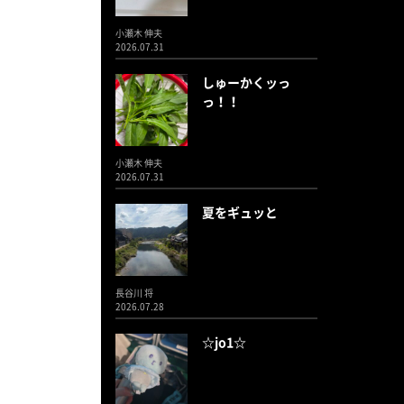
小瀬木 伸夫
2026.07.31
しゅーかくッっ
っ！！
小瀬木 伸夫
2026.07.31
夏をギュッと
長谷川 将
2026.07.28
☆jo1☆