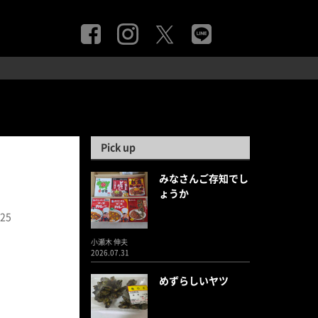
Pick up
みなさんご存知でし
ょうか
.25
小瀬木 伸夫
2026.07.31
めずらしいヤツ