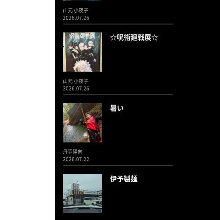
山元 小夜子
2026.07.26
☆呪術廻戦展☆
山元 小夜子
2026.07.26
暑い
丹羽陽向
2026.07.22
伊予製麺