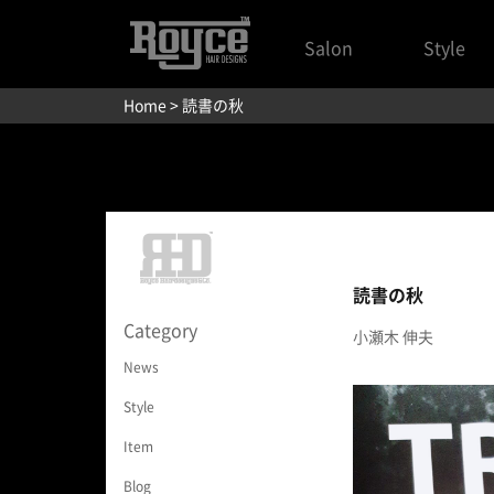
Salon
Style
Home
> 読書の秋
読書の秋
Category
小瀬木 伸夫
News
Style
Item
Blog