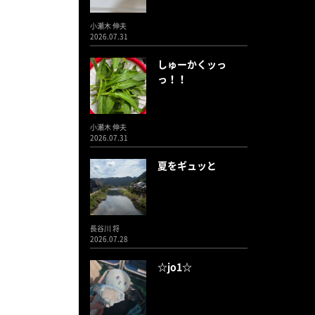
小瀬木 伸夫
2026.07.31
しゅーかくッっ
っ！！
小瀬木 伸夫
2026.07.31
夏をギュッと
長谷川 将
2026.07.28
☆jo1☆