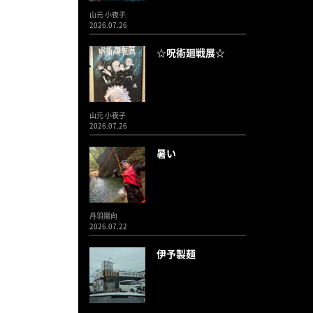
山元 小夜子
2026.07.26
☆呪術廻戦展☆
山元 小夜子
2026.07.26
暑い
丹羽陽向
2026.07.22
伊予製麺