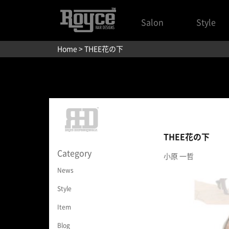
Salon
Style
Home
> THEE花の下
THEE花の下
Category
小原 一哲
News
Style
Item
Blog