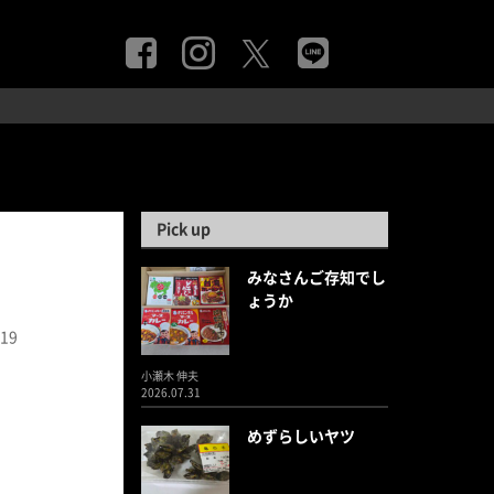
Pick up
みなさんご存知でし
ょうか
.19
小瀬木 伸夫
2026.07.31
めずらしいヤツ