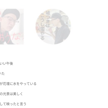
いい午後
いた
が花壇に水をやっている
の光景は美しく
して映ったと言う