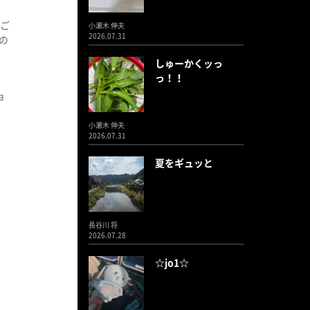
、ご
小瀬木 伸夫
2026.07.31
の
しゅーかくッっ
っ！！
申
小瀬木 伸夫
2026.07.31
夏をギュッと
長谷川 将
2026.07.28
☆jo1☆