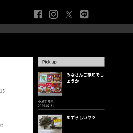
Pick up
みなさんご存知でし
ょうか
.16
小瀬木 伸夫
2026.07.31
めずらしいヤツ
せ