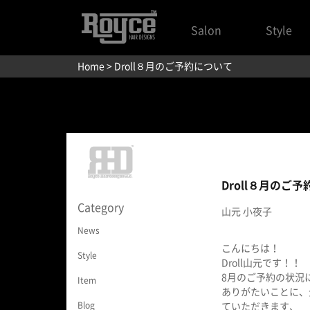
Salon
Style
Home
> Droll８月のご予約について
Droll８月のご
Category
山元 小夜子
News
こんにちは！
Style
Droll山元です！！
8月のご予約の状況
Item
ありがたいことに、
Blog
ていただきます、