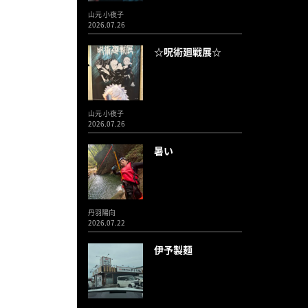
山元 小夜子
2026.07.26
☆呪術廻戦展☆
山元 小夜子
2026.07.26
暑い
丹羽陽向
2026.07.22
伊予製麺