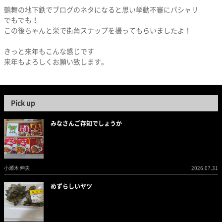
鶴舞の地下鉄でブログのネタになると思い挙動不審にパシャリ
でもでも！
この後ちゃんと栄で街角スナップを撮ってもらいましたよ！
きっと来年もこんな感じです
来年もよろしくお願い致します。
Pick up
みなさんご存知でしょうか
小瀬木 伸夫
2026.07.31
めずらしいヤツ