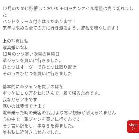
12月のために貯蓄しておいたモロッカンオイル増量は売り切れまし
た‥
ハンドクリーム付きはまだあります！
来年は求める全ての方に行き渡るよう、貯蓄を増やします！
上の写真は私
写真嫌いな私
12月のクソ寒い吹雪の月曜日
革ジャンを買いに行きました。
ひとつはオーダーでひとつは取り置き
そのうちひとつを買いに行きました
基本的に革ジャンを買うのは冬
ポッケに１０万をねじ込んで、着て帰るためです。
我ながらアホです
寒いのは我慢できます
電車乗った時の乗客の12月より寒い視線が耐えられません
心の中で「革ジャンを買いに行くんです」
shop
そう言い訳をし、事なきを得ました。
＞
誰も私に近付きませんでした。