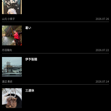
山元 小夜子
2026.07.26
暑い
丹羽陽向
2026.07.22
伊予製麺
渡辺 貴史
2026.07.14
三連休