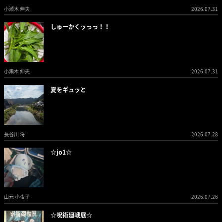
小瀬木 伸夫
2026.07.31
しゅーかくッっっ！！
小瀬木 伸夫
2026.07.31
夏をギュッと
長谷川 将
2026.07.28
☆jo1☆
山元 小夜子
2026.07.26
☆呪術廻戦展☆