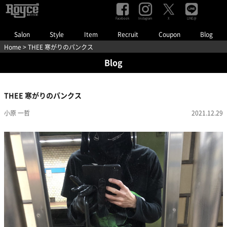
Facebook
Instagram
LINE@
X
Salon
Style
Item
Recruit
Coupon
Blog
Home
> THEE 寒がりのパンクス
Blog
THEE 寒がりのパンクス
小原 一哲
2021.12.29