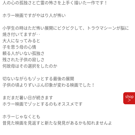
人の心の孤独さと亡霊の怖さを上手く描いた一作です！
ホラー映画ですがやはり人が怖い
小学生の時はただ怖い展開にビクビクして、トラウマシーンが脳に
焼き付いてますが‥
大人になってみると
子を思う母の心情
頼る人がいない孤独さ
残された子供の寂しさ
何故母はその選択をしたのか
切ないながらもゾッとする最後の展開
子供の頃よりずいぶん印象が変わる映画でした！
shop
まだまだ暑い日が続きます
＞
ホラー映画でゾッとするのもオススメです
ホラーじゃなくとも
昔見た映画を見返すと新たな発見があるかも知れませんよ