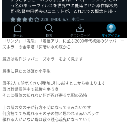
「リング」「呪怨」「着信アリ」に並ぶ2000年代初頭のジャパニー
ズホラーの金字塔「仄暗い水の底から」
最近は名作ジャパニーズホラーをよく見ます
最後に見たのは確か小学生
母子2人で陰気くさい団地に引っ越すとこから始まります
母は離婚調停中で親権を争う身
そこに得体の知れない何が忍び寄る気配の恐怖
上の階の女の子が行方不明になってるみたいです
何度捨てても現れるその子の物と思われる赤いバック
頼れる人がいない母は段々疑心暗鬼になっていく