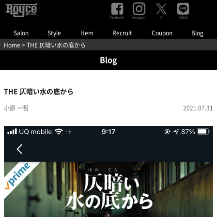
Facebook
Instagram
LINE@
X
Salon
Style
Item
Recruit
Coupon
Blog
Home
> THE 仄暗い水の底から
Blog
THE 仄暗い水の底から
小原 一哲
2021.07.31