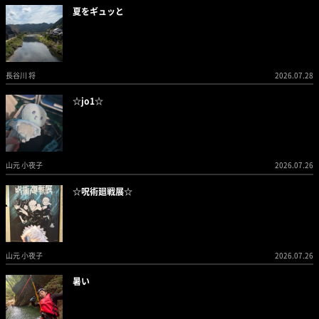
夏をギュッと
長谷川 将
2026.07.28
☆jo1☆
山元 小夜子
2026.07.26
☆呪術廻戦展☆
山元 小夜子
2026.07.26
暑い