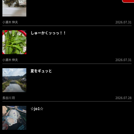
小瀬木 伸夫
2026.07.31
しゅーかくッっっ！！
小瀬木 伸夫
2026.07.31
夏をギュッと
長谷川 将
2026.07.28
☆jo1☆