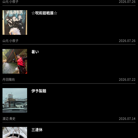
山元 小夜子
2026.07.26
☆呪術廻戦展☆
山元 小夜子
2026.07.26
暑い
丹羽陽向
2026.07.22
伊予製麺
渡辺 貴史
2026.07.14
三連休