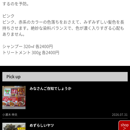
するのを予防。
ピンク
ピンク、赤系のカラーの色落ちをおさえて、みずみずしい髪色を長
持ちさせます。絶妙な染料バランスで、色が濃く入りすぎる心配も
ありません。
シャンプー 320㎖ 各2400円
トリートメント 300g 各2400円
Pick up
みなさんご存知でしょうか
小瀬木 伸夫
2026.07.31
shop
めずらしいヤツ
＞