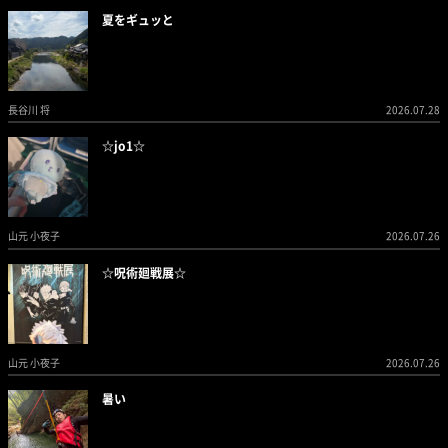
夏をギュッと
長谷川 将
2026.07.28
☆jo1☆
山元 小夜子
2026.07.26
☆呪術廻戦展☆
山元 小夜子
2026.07.26
暑い