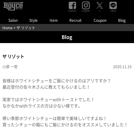
Facebook
Instagram
LINE@
X
Salon
Style
Item
Recruit
Coupon
Blog
Home
> ザ リゾット
Blog
ザ リゾット
小原 一哲
2020.11.19
皆様はホワイトシチューをご飯にかけるのはアリですか？
最近受付の佐々木さんに教えてもらいました！
実家ではホワイトシチューwithトーストでした！
なかなかwithライスの方は少ない様です。
寒い季節ホワイトシチューは簡単で美味しいですよね！
買ったシチューの箱にもご飯にかけるのをオススメしていました！