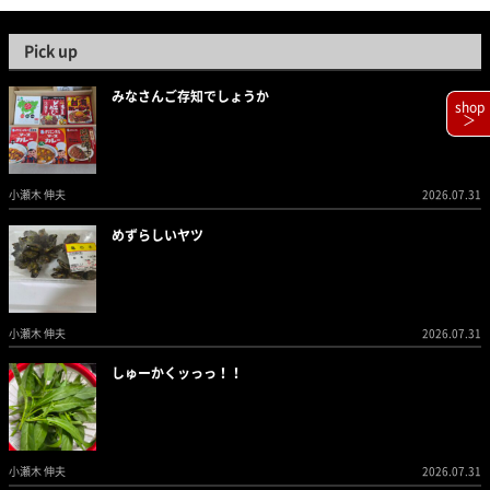
Pick up
みなさんご存知でしょうか
shop
＞
小瀬木 伸夫
2026.07.31
めずらしいヤツ
小瀬木 伸夫
2026.07.31
しゅーかくッっっ！！
小瀬木 伸夫
2026.07.31