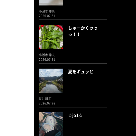
小瀬木 伸夫
2026.07.31
しゅーかくッっ
っ！！
小瀬木 伸夫
2026.07.31
夏をギュッと
長谷川 将
2026.07.28
☆jo1☆