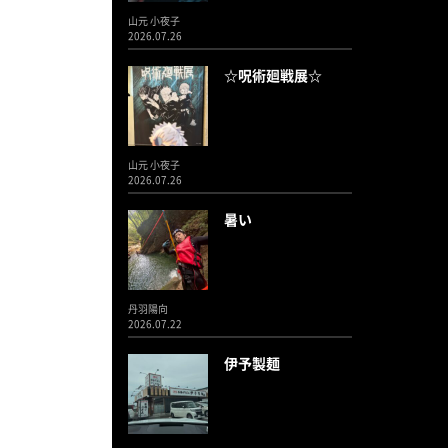
山元 小夜子
2026.07.26
☆呪術廻戦展☆
山元 小夜子
2026.07.26
暑い
丹羽陽向
2026.07.22
伊予製麺