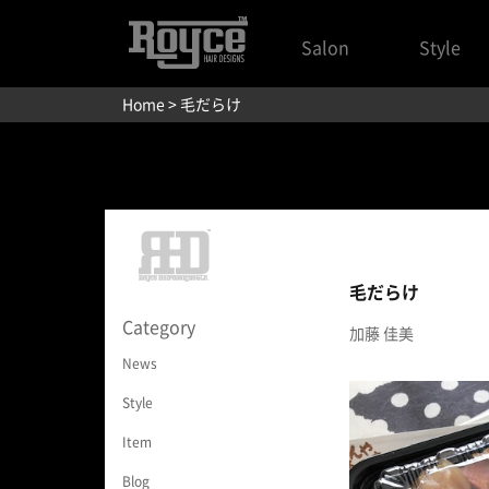
Salon
Style
Home
> 毛だらけ
毛だらけ
Category
加藤 佳美
News
Style
Item
Blog