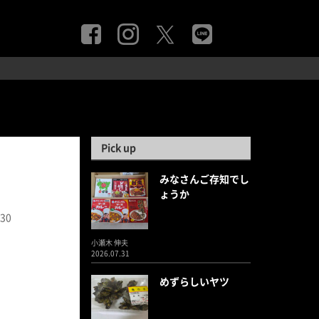
Pick up
みなさんご存知でし
ょうか
.30
小瀬木 伸夫
2026.07.31
めずらしいヤツ