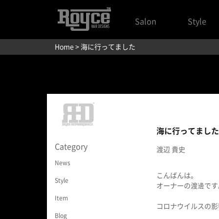
Salon
Style
Home
> 海に行ってました
海に行ってました
Category
渡辺 貴史
News
こんばんは。
Style
オーナーの渡邊です
Item
コロナウイルスの影
Blog