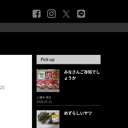
Pick up
みなさんご存知でし
ょうか
.25
小瀬木 伸夫
2026.07.31
めずらしいヤツ