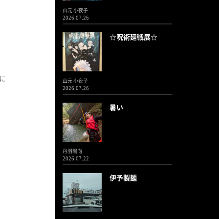
山元 小夜子
2026.07.26
☆呪術廻戦展☆
に
山元 小夜子
2026.07.26
暑い
丹羽陽向
2026.07.22
伊予製麺