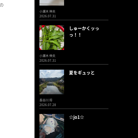
の
小瀬木 伸夫
2026.07.31
しゅーかくッっ
っ！！
小瀬木 伸夫
2026.07.31
夏をギュッと
長谷川 将
2026.07.28
☆jo1☆