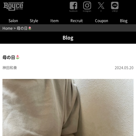
Facebook
Instagram
LINE@
X
Salon
Style
Item
Recruit
Coupon
Blog
Home
> 母の日
Blog
母の日
神田和奏
2024.05.20