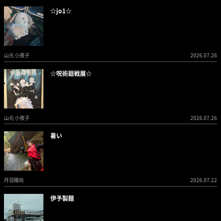
☆jo1☆
山元 小夜子
2026.07.26
☆呪術廻戦展☆
山元 小夜子
2026.07.26
暑い
丹羽陽向
2026.07.22
伊予製麺