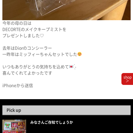
今年の母の日は
DECORTEのメイクキープミストを
プレゼントしました♡
去年はDiorのコンシーラー
一昨年はミッフィーちゃんセットでした
いつもありがとうの気持ちを込めて
̖́-
喜んでくれてよかったです
shop
＞
iPhoneから送信
Pick up
みなさんご存知でしょうか