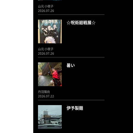
山元 小夜子
2026.07.26
☆呪術廻戦展☆
山元 小夜子
2026.07.26
暑い
丹羽陽向
2026.07.22
伊予製麺