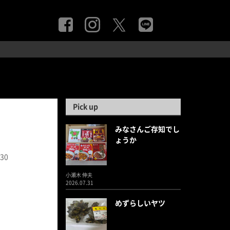
Pick up
みなさんご存知でし
ょうか
.30
小瀬木 伸夫
2026.07.31
めずらしいヤツ