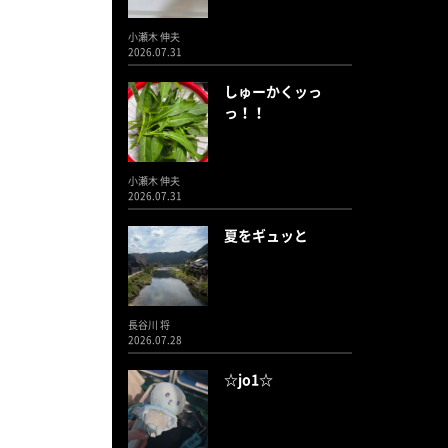
小瀬木 伸夫
2026.07.31
しゅーかくッっ
っ！！
小瀬木 伸夫
2026.07.31
夏をギュッと
長谷川 将
2026.07.28
☆jo1☆