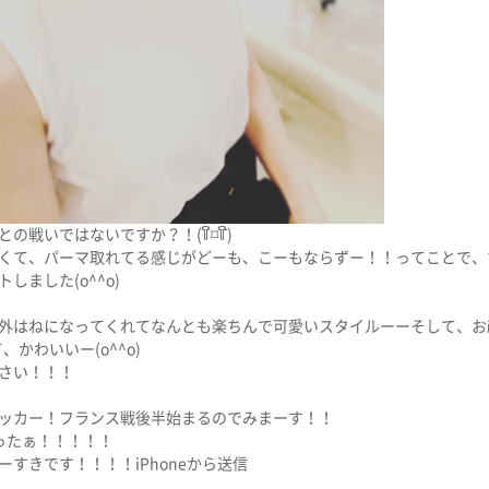
の戦いではないですか？！(꒦ິ⌑꒦ີ)
くて、パーマ取れてる感じがどーも、こーもならずー！！ってことで、
しました(o^^o)
外はねになってくれてなんとも楽ちんで可愛いスタイルーーそして、お
んて、かわいいー(o^^o)
さい！！！
ッカー！フランス戦後半始まるのでみまーす！！
ったぁ！！！！！
すきです！！！！iPhoneから送信