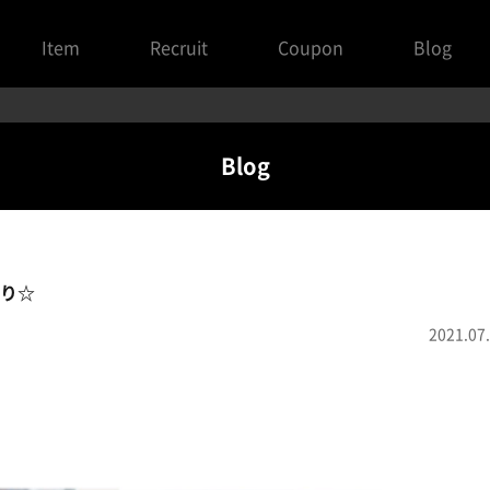
Item
Recruit
Coupon
Blog
Blog
り☆
2021.07