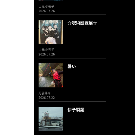
山元 小夜子
2026.07.26
☆呪術廻戦展☆
山元 小夜子
2026.07.26
暑い
丹羽陽向
2026.07.22
伊予製麺