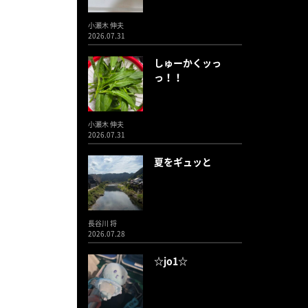
小瀬木 伸夫
2026.07.31
しゅーかくッっ
っ！！
小瀬木 伸夫
2026.07.31
夏をギュッと
長谷川 将
2026.07.28
☆jo1☆