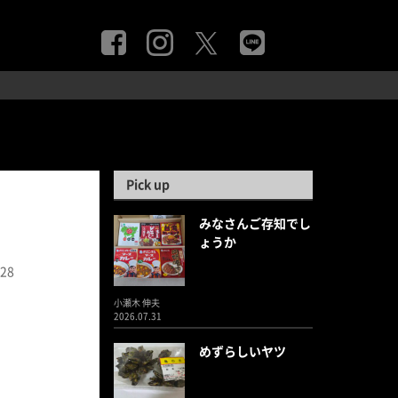
Pick up
みなさんご存知でし
ょうか
.28
小瀬木 伸夫
2026.07.31
めずらしいヤツ