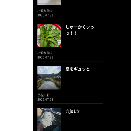
小瀬木 伸夫
2026.07.31
しゅーかくッっ
っ！！
小瀬木 伸夫
2026.07.31
夏をギュッと
長谷川 将
2026.07.28
☆jo1☆