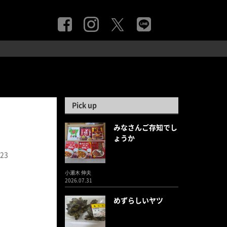
Pick up
みなさんご存知でし
ょうか
.23
小瀬木 伸夫
2026.07.31
めずらしいヤツ