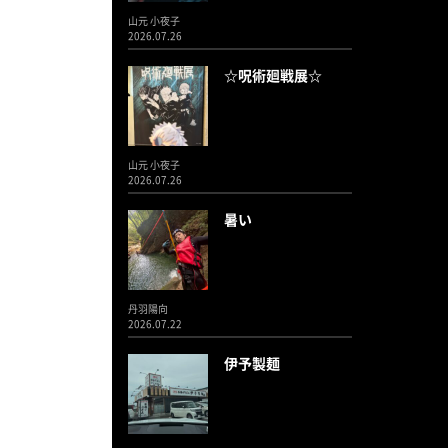
山元 小夜子
2026.07.26
☆呪術廻戦展☆
山元 小夜子
2026.07.26
暑い
丹羽陽向
2026.07.22
伊予製麺