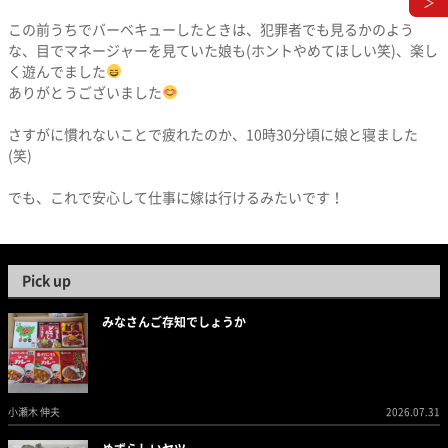
＞
この前うちでバーベキューしたときは、犯罪者でも見るかのよう
な、目でマネージャーを見ていた娘も(ホントやめてほしい笑)、楽し
く遊んでました
ありがとうございました
さすがに慣れないことで疲れたのか、10時30分頃に娘と寝ました
(笑)
でも、これで安心して仕事に嫁は行けるみたいです！
Pick up
みなさんご存知でしょうか
小瀬木 伸夫
2026.07.31