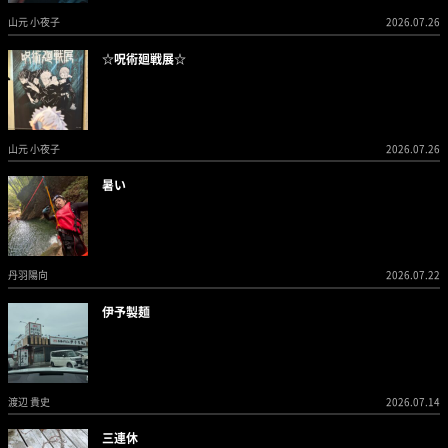
山元 小夜子
2026.07.26
☆呪術廻戦展☆
山元 小夜子
2026.07.26
暑い
丹羽陽向
2026.07.22
伊予製麺
渡辺 貴史
2026.07.14
三連休