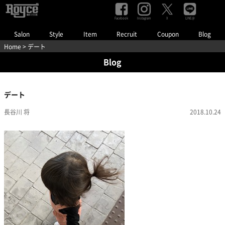
Facebook
Instagram
LINE@
X
Salon
Style
Item
Recruit
Coupon
Blog
Home
> デート
Blog
デート
長谷川 将
2018.10.24