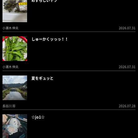
めずらしいヤツ
小瀬木 伸夫
2026.07.31
しゅーかくッっっ！！
小瀬木 伸夫
2026.07.31
夏をギュッと
長谷川 将
2026.07.28
☆jo1☆