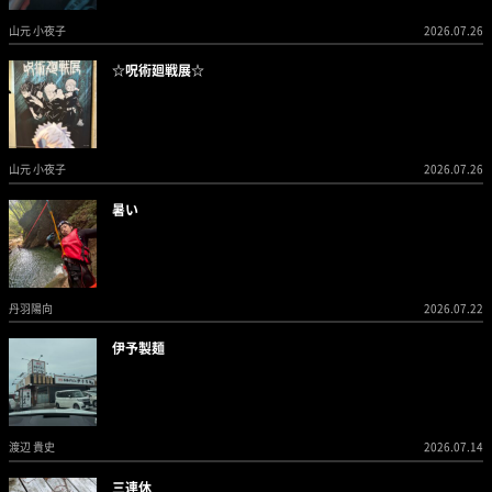
山元 小夜子
2026.07.26
☆呪術廻戦展☆
山元 小夜子
2026.07.26
暑い
丹羽陽向
2026.07.22
伊予製麺
渡辺 貴史
2026.07.14
三連休