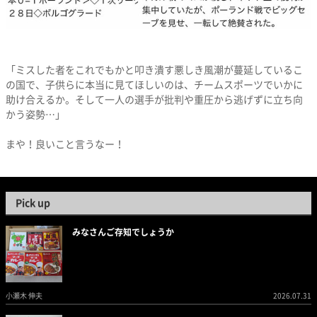
「ミスした者をこれでもかと叩き潰す悪しき風潮が蔓延しているこ
の国で、子供らに本当に見てほしいのは、チームスポーツでいかに
助け合えるか。そして一人の選手が批判や重圧から逃げずに立ち向
かう姿勢…」
まや！良いこと言うなー！
Pick up
みなさんご存知でしょうか
小瀬木 伸夫
2026.07.31