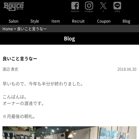
Facebook
Instagram
LINE@
X
Salon
Style
Item
Recruit
Coupon
Blog
Home
> 良いこと言うなー
Blog
良いこと言うなー
渡辺 貴史
2018.06.30
早いもので、今年も半分が終わりました。
こんばんは。
オーナーの渡邊です。
６月最後の朝礼。