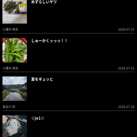
めずらしいヤツ
小瀬木 伸夫
2026.07.31
しゅーかくッっっ！！
小瀬木 伸夫
2026.07.31
夏をギュッと
長谷川 将
2026.07.28
☆jo1☆