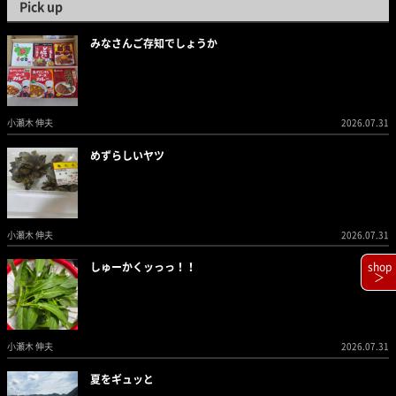
Pick up
みなさんご存知でしょうか
小瀬木 伸夫
2026.07.31
めずらしいヤツ
小瀬木 伸夫
2026.07.31
しゅーかくッっっ！！
shop
＞
小瀬木 伸夫
2026.07.31
夏をギュッと