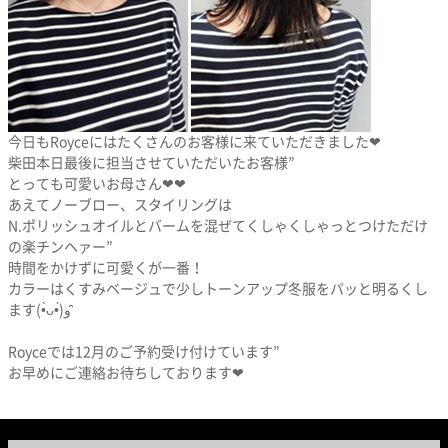
今日もRoyceにはたくさんのお客様に来ていただきました❤︎
柴田本日最後に担当させていただいたお客様”
とっても可愛いお母さん❤︎❤︎
あえてノーブロー、スタイリングは
N.ポリッシュオイルとバームを混ぜてくしゃくしゃっとつけただけ
の楽チンヘァー”
時間をかけずに可愛くが一番！
カラーはくすみベージュで少しトーンアップ冬服をパッと明るくし
ます(•̀ᴗ•́)و ̑̑
Royceでは12月のご予約受け付けています”
お早めにご連絡お待ちしております❤︎