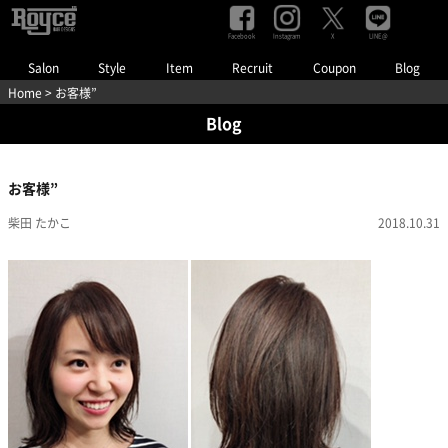
Facebook
Instagram
LINE@
X
Salon
Style
Item
Recruit
Coupon
Blog
Home
> お客様”
Blog
お客様”
柴田 たかこ
2018.10.31