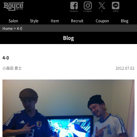
Facebook
Instagram
LINE@
X
Salon
Style
Item
Recruit
Coupon
Blog
Home
> 4-0
Blog
4-0
小森田 貴士
2012.07.02