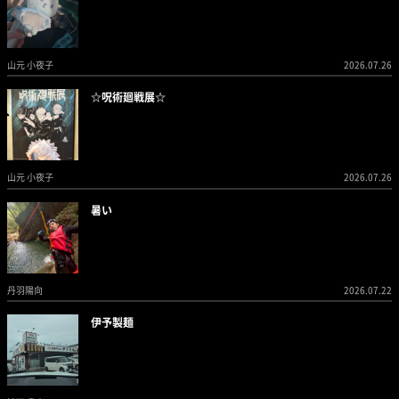
山元 小夜子
2026.07.26
☆呪術廻戦展☆
山元 小夜子
2026.07.26
暑い
丹羽陽向
2026.07.22
伊予製麺