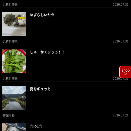
小瀬木 伸夫
2026.07.31
めずらしいヤツ
小瀬木 伸夫
2026.07.31
しゅーかくッっっ！！
shop
＞
小瀬木 伸夫
2026.07.31
夏をギュッと
長谷川 将
2026.07.28
☆jo1☆