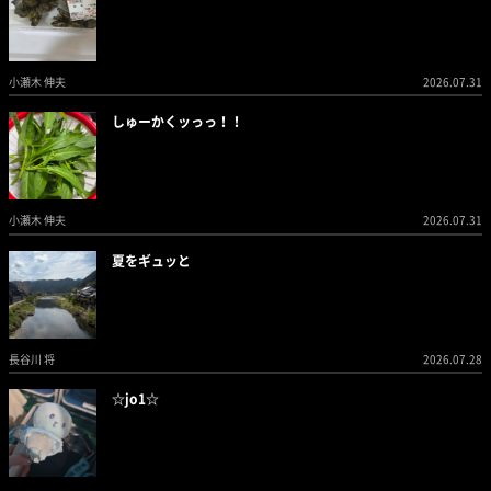
小瀬木 伸夫
2026.07.31
しゅーかくッっっ！！
小瀬木 伸夫
2026.07.31
夏をギュッと
長谷川 将
2026.07.28
☆jo1☆