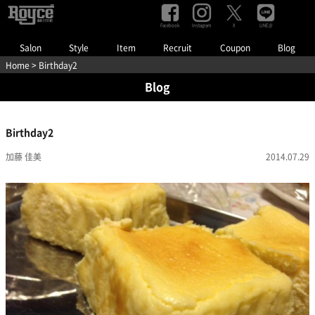
Facebook
Instagram
LINE@
X
Salon
Style
Item
Recruit
Coupon
Blog
Home
> Birthday2
Blog
Birthday2
加藤 佳美
2014.07.29