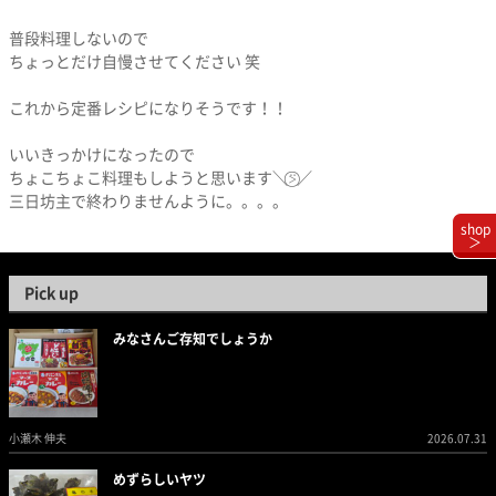
普段料理しないので
ちょっとだけ自慢させてください 笑
これから定番レシピになりそうです！！
いいきっかけになったので
ちょこちょこ料理もしようと思います＼⍩⃝／
三日坊主で終わりませんように。。。。
shop
＞
Pick up
みなさんご存知でしょうか
小瀬木 伸夫
2026.07.31
めずらしいヤツ