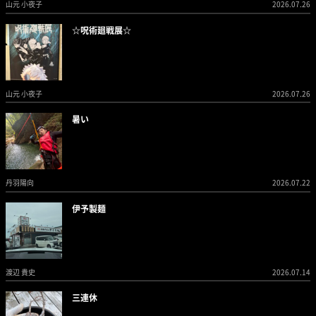
山元 小夜子
2026.07.26
☆呪術廻戦展☆
山元 小夜子
2026.07.26
暑い
丹羽陽向
2026.07.22
伊予製麺
渡辺 貴史
2026.07.14
三連休