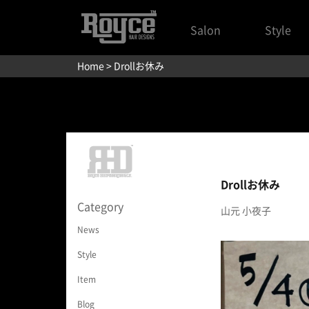
Salon
Style
Home
> Drollお休み
Drollお休み
Category
山元 小夜子
News
Style
Item
Blog