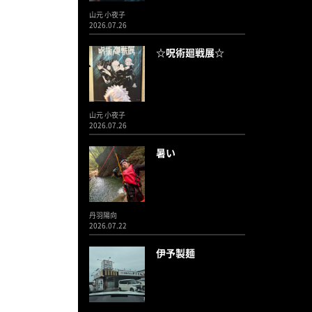
山元 小夜子
2026.07.26
☆呪術廻戦展☆
山元 小夜子
2026.07.26
暑い
丹羽陽向
2026.07.22
伊予製麺