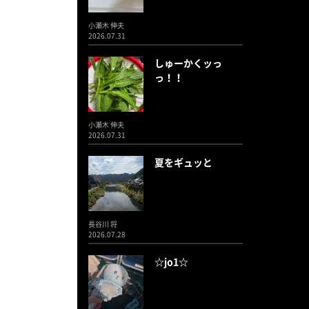
小瀬木 伸夫
2026.07.31
しゅーかくッっ
っ！！
小瀬木 伸夫
2026.07.31
夏をギュッと
長谷川 将
2026.07.28
☆jo1☆