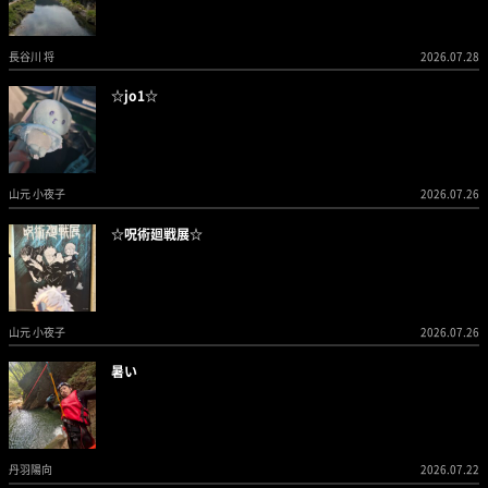
長谷川 将
2026.07.28
☆jo1☆
山元 小夜子
2026.07.26
☆呪術廻戦展☆
山元 小夜子
2026.07.26
暑い
丹羽陽向
2026.07.22