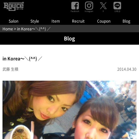
Facebook
Instagram
LINE@
X
Salon
Style
Item
Recruit
Coupon
Blog
Home
> in Korea〜＼(^^) ／
Blog
in Korea〜＼(^^) ／
武藤 生積
2014.04.30