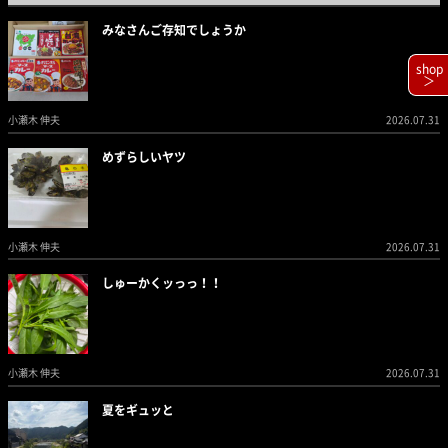
みなさんご存知でしょうか
shop
＞
小瀬木 伸夫
2026.07.31
めずらしいヤツ
小瀬木 伸夫
2026.07.31
しゅーかくッっっ！！
小瀬木 伸夫
2026.07.31
夏をギュッと