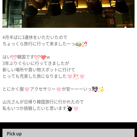
4月半ばに3連休をいただいたので
ちょっくら旅行に行って来ましたーっ
はい
韓国です
w
3年ぶりぐらいに行ってきましたが
新しい場所や買い物スポットに行けて
とっても充実した旅になりました
とにかく服
アクセサリー
が安ーーーいっ
山元さんが日帰り韓国旅行に行かれたので
私もいつか挑戦したいと思います
Pick up