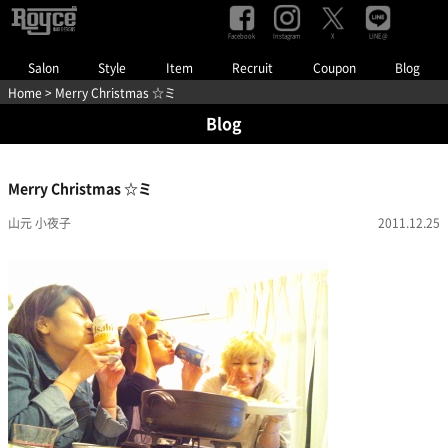
Facebook
Instagram
LINE@
X
Salon
Style
Item
Recruit
Coupon
Blog
Home
> Merry Christmas ☆ミ
Blog
Merry Christmas ☆ミ
山元 小夜子
2011.12.25