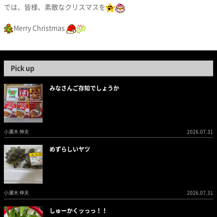
では、皆様、素敵なクリスマスを
Merry Christmas
Pick up
みなさんご存知でしょうか
小瀬木 伸夫
2026.07.31
めずらしいヤツ
小瀬木 伸夫
2026.07.31
しゅーかくッっっ！！