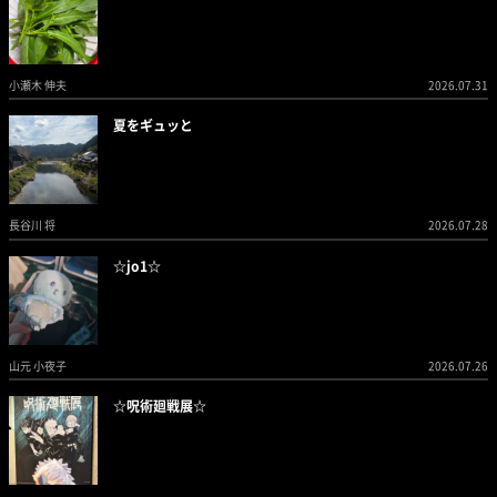
小瀬木 伸夫
2026.07.31
夏をギュッと
長谷川 将
2026.07.28
☆jo1☆
山元 小夜子
2026.07.26
☆呪術廻戦展☆