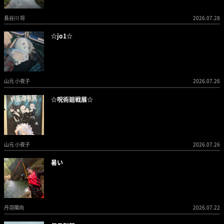
長谷川 将
2026.07.28
☆jo1☆
山元 小夜子
2026.07.26
☆呪術廻戦展☆
山元 小夜子
2026.07.26
暑い
丹羽陽向
2026.07.22