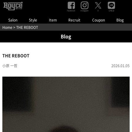
Facebook
Instagram
LINE@
X
Salon
Style
Item
Recruit
Coupon
Blog
Home
> THE REBOOT
Blog
THE REBOOT
小原 一哲
2026.01.05